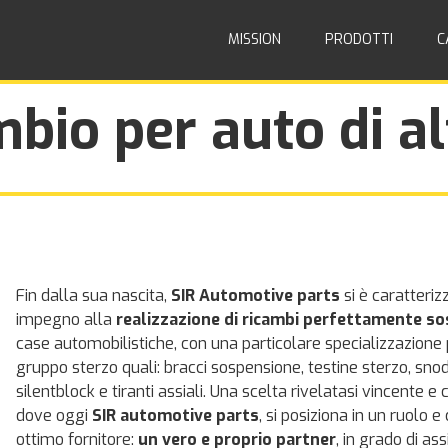
MISSION
PRODOTTI
C
mbio per auto di al
Fin dalla sua nascita,
SIR Automotive parts
si è caratteriz
impegno alla
realizzazione di ricambi perfettamente sost
case automobilistiche, con una particolare specializzazione 
gruppo sterzo quali: bracci sospensione, testine sterzo, snod
silentblock e tiranti assiali. Una scelta rivelatasi vincente e
dove oggi
SIR automotive parts
, si posiziona in un ruolo 
ottimo fornitore:
un vero e proprio partner
, in grado di a