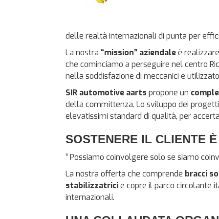
delle realtà internazionali di punta per effici
La nostra
“mission” aziendale
è realizzar
che cominciamo a perseguire nel centro Rice
nella soddisfazione di meccanici e utilizzator
SIR automotive aarts
propone un
comple
della committenza. Lo sviluppo dei progetti
elevatissimi standard di qualità, per accertarn
SOSTENERE IL CLIENTE È
” Possiamo coinvolgere solo se siamo coinvol
La nostra offerta che comprende
bracci s
stabilizzatrici
e copre il parco circolante i
internazionali.