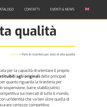
ATALOGO
CONTATTI
EVENTI & NEWS
ta qualità
Home
>
Parti di ricambio per auto di alta qualità
zata per la capacità di orientare il proprio
ituibili agli originali
delle principali
per quanto riguarda la tiranteria per
o sospensione, barre stabilizzatrici,
 competitiva sui mercati di tutto il mondo,
e con un’identità che va ben oltre quella di
ssicurare certezze competitive.