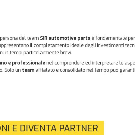
i persona del team
SIR automotive parts
è fondamentale per a
 rappresentano il completamento ideale degli investimenti tecni
dini in tempi particolarmente brevi.
no e professionale
nel comprendere ed interpretare le aspetta
vo. Solo un
team
affiatato e consolidato nel tempo può garantir
ONI E DIVENTA PARTNER