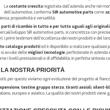
La
costante crescita
registrata dall’azienda anche nei mo
dell’automotive, conferma
SIR automotive parts
come
az
enza, propositività e versatilità.
e
parti di ricambio in tutto e per tutto uguali agli originali
rca&Sviluppo SIR automotive parts, si concretizza con precise
i, i primi testimoni dell’eccellenza dei nostri prodotti e del lor
to catalogo prodotti
ed è disponibile a realizzare qualsiasi 
 si avvale delle
migliori tecnologie
, perfezionate in azienda 
e i livelli prestazionali e di affidabilità, in perfetta sintonia co
 LA NOSTRA PRIORITÀ
ti, per questo viviamo ogni evoluzione del progetto al fianco de
ospensione
,
testine gruppo sterzo
,
tiranti assiali
,
silent-b
taliano, europeo e asiatico. La qualità dei nostri prodotti viene g